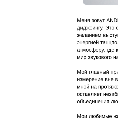
Меня зовут AND
диджеингу. Это 
желанием выступ
энергией танцпо
атмосферу, где 
мир звукового н
Мой главный при
измерение вне в
мной на протяже
оставляет незаб
объединения лю
Мои любимые жан