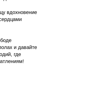
ищу вдохновение
 сердцами
ободе
полах и давайте
одий, где
чатлениям!