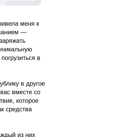
ривела меня к
званием —
 заряжать
 уникальную
 погрузиться в
ублику в другое
вас вместе со
твие, которое
ак средства
аждый из них