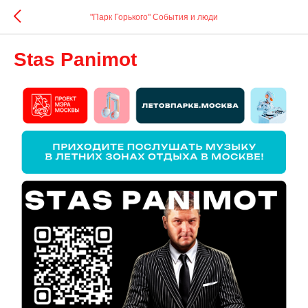
"Парк Горького" События и люди
Stas Panimot