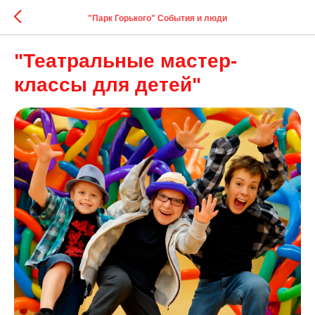
"Парк Горького" События и люди
"Театральные мастер-
классы для детей"