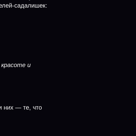
елей-садалишек:
 красоте и
и них — те, что