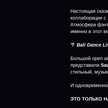
Настоящая сказк
коллаборации с
Атмосфера фэнт
именно в этот в
🌴
Bali Dance L
Большой open ai
представили
Sad
стильный, музык
И одновременн
ЭТО ТОЛЬКО 