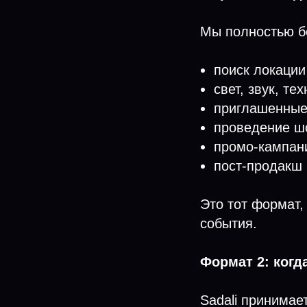
Мы полностью бе
поиск локации
свет, звук, т
приглашенные
проведение ш
промо-кампан
пост-продакш
Это тот формат, 
события.
Формат 2: когд
Sadali принимае