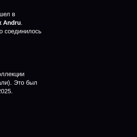
шел в
x Andru
.
о соединилось
оллекции
ли). Это был
2025.