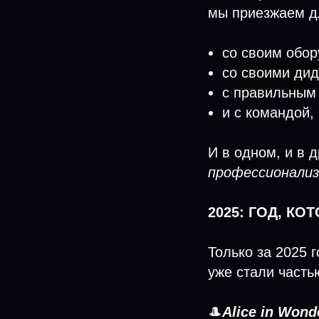
мы приезжаем д
со своим обо
со своими ди
с правильным
и с командой,
И в одном, и в
профессионализ
2025: ГОД, К
Только за 2025 
уже стали часть
🎩
Alice in Won