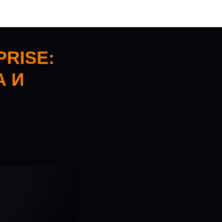
PRISE:
А И