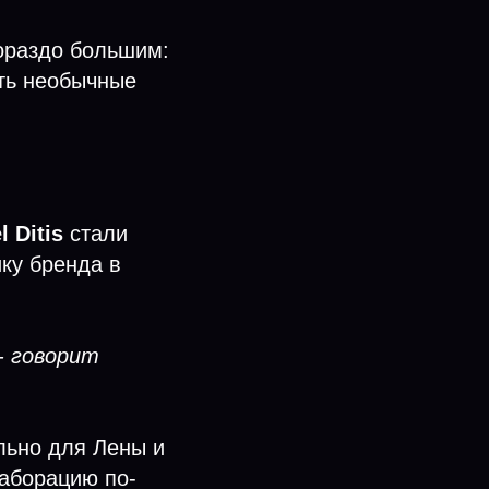
гораздо большим:
ать необычные
l Ditis
стали
ику бренда в
- говорит
льно для Лены и
лаборацию по-