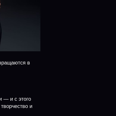
евращаются в
 — и с этого
 творчество и