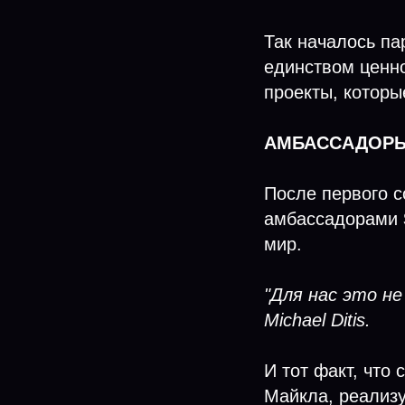
Так началось па
единством ценно
проекты, котор
АМБАССАДОРЫ
После первого 
амбассадорами
мир.
"Для нас это н
Michael Ditis.
И тот факт, что
Майкла, реализу