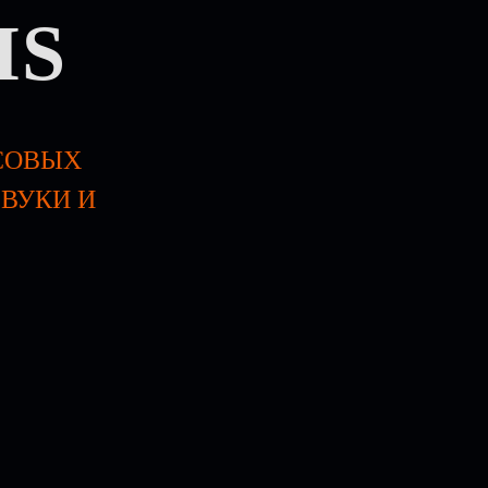
IS
НСОВЫХ
ЗВУКИ И