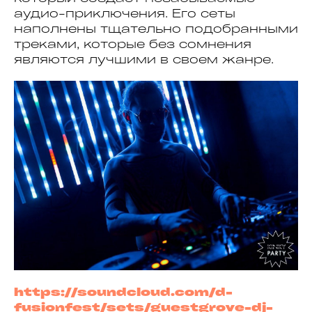
аудио-приключения. Его сеты
наполнены тщательно подобранными
треками, которые без сомнения
являются лучшими в своем жанре.
https://soundcloud.com/d-
fusionfest/sets/guestgrove-dj-