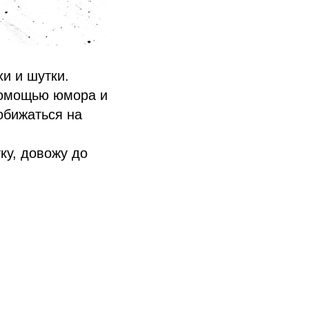
и и шутки.
помощью юмора и
обижаться на
ку, довожу до